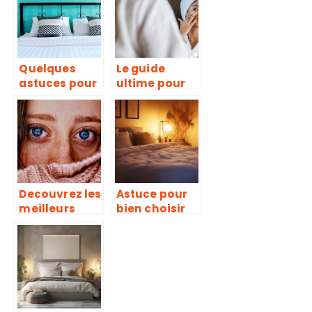
c’est possible
!
Quelques
Le guide
astuces pour
ultime pour
choisir son
trouver les
matelas
produits de
beaute
adaptes a
votre peau
grace aux
blogs
Decouvrez les
Astuce pour
meilleurs
bien choisir
blogs beaute
son matelas 2
pour etre
places et
toujours a la
améliorer le
pointe des
sommeil en
tendances
couple