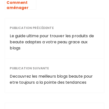
Comment
aménager
une chambre
zen pour
améliorer le
sommeil et
PUBLICATION PRÉCÉDENTE
réduire le
Le guide ultime pour trouver les produits de
stress
beaute adaptes a votre peau grace aux
blogs
PUBLICATION SUIVANTE
Decouvrez les meilleurs blogs beaute pour
etre toujours a la pointe des tendances