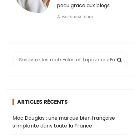
peau grace aux blogs
PAR
CHICA-CHIC
R
e
c
h
e
r
ARTICLES RÉCENTS
c
h
Mac Douglas : une marque bien française
e
s’implante dans toute la France
p
o