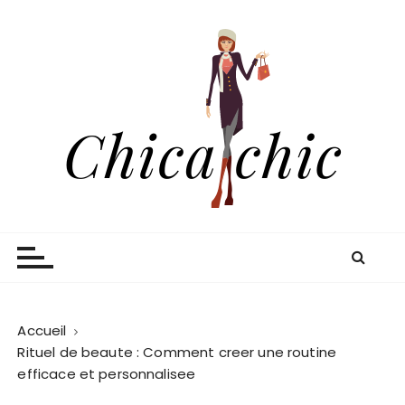
P
a
s
s
e
r
a
u
c
o
Chica chic
Blog shopping et mode
n
t
e
n
u
Accueil
Rituel de beaute : Comment creer une routine
efficace et personnalisee