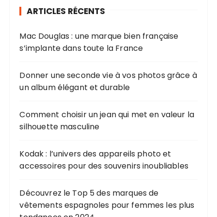
r
ARTICLES RÉCENTS
c
h
Mac Douglas : une marque bien française
e
s’implante dans toute la France
p
o
u
Donner une seconde vie à vos photos grâce à
r
un album élégant et durable
:
Comment choisir un jean qui met en valeur la
silhouette masculine
Kodak : l’univers des appareils photo et
accessoires pour des souvenirs inoubliables
Découvrez le Top 5 des marques de
vêtements espagnoles pour femmes les plus