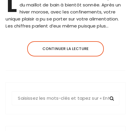
L
du maillot de bain à bientôt sonnée. Après un
hiver morose, avec les confinements, votre
unique plaisir a pu se porter sur votre alimentation.
Les chiffres parlent d’eux même puisque plus…
CONTINUER LA LECTURE
R
e
c
h
e