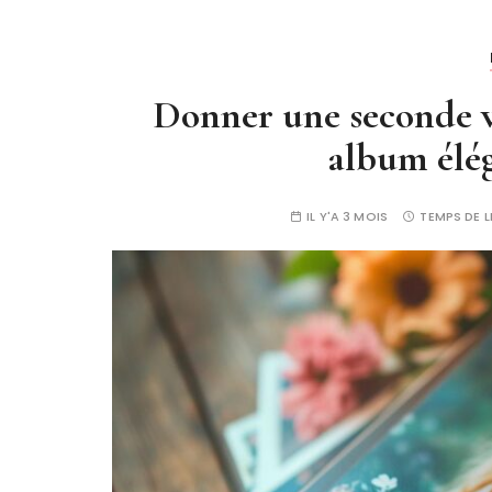
Donner une seconde vi
album élég
IL Y'A 3 MOIS
TEMPS DE L