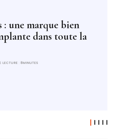
seconde vie à vos
 à un album élégant et
E LECTURE :
12MINUTES