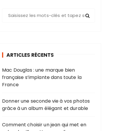
R
e
c
h
e
r
ARTICLES RÉCENTS
c
h
Mac Douglas : une marque bien
e
française s’implante dans toute la
p
France
o
u
r
Donner une seconde vie à vos photos
grâce à un album élégant et durable
:
Comment choisir un jean qui met en