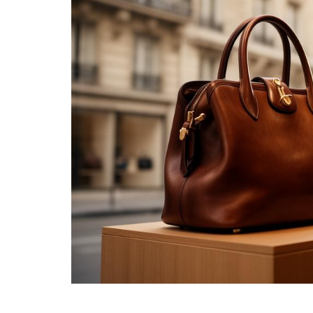
n
 la