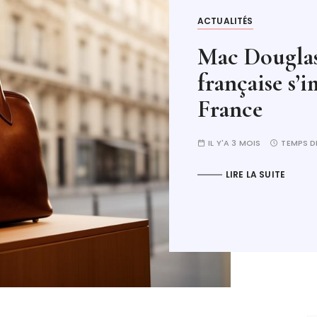
LIFESTYLE
Donner une 
photos grâce
durable
IL Y'A 3 MOIS
TEMPS D
LIRE LA SUITE