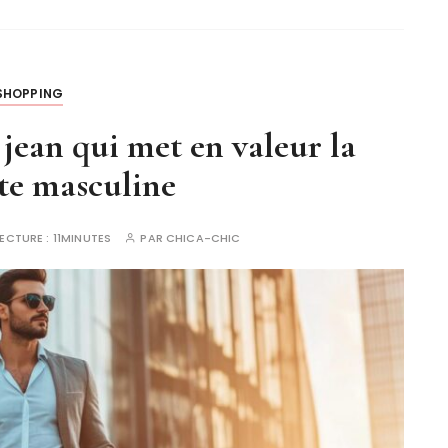
SHOPPING
ean qui met en valeur la
te masculine
LECTURE :
11MINUTES
PAR
CHICA-CHIC