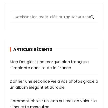
R
e
c
h
e
r
ARTICLES RÉCENTS
c
h
Mac Douglas : une marque bien française
e
s’implante dans toute la France
p
o
u
Donner une seconde vie à vos photos grâce à
r
un album élégant et durable
:
Comment choisir un jean qui met en valeur la
silhouette masculine