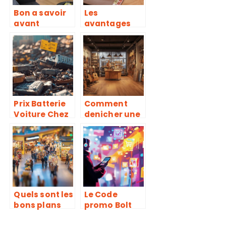
Bon a savoir
Les
avant
avantages
d’entamer
d’opter pour
l’amenageme
les courses
nt de votre
en ligne et les
cuisine
astuces pour
economiser
Prix Batterie
Comment
Voiture Chez
denicher une
un Ferrailleur
guitare
: Comment
acoustique
Négocier et
pas chere et
Valoriser
legere : nos
votre Batterie
bons plans
Usagée
Quels sont les
Le Code
bons plans
promo Bolt
disponibles
comme