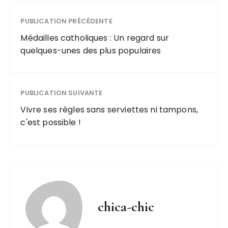
sur le site du
alternative
Kiosque a
economique
Services ?
PUBLICATION PRÉCÉDENTE
pour vos
deplacement
Médailles catholiques : Un regard sur
s quotidiens
quelques-unes des plus populaires
PUBLICATION SUIVANTE
Vivre ses règles sans serviettes ni tampons,
c'est possible !
chica-chic