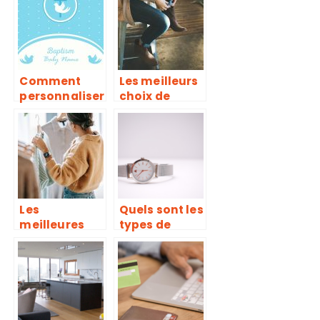
?
Comment
Les meilleurs
personnaliser
choix de
un faire part
chaussures
de bapteme ?
en hiver pour
se mettre a
notre aise
Les
Quels sont les
meilleures
types de
friperies de
bracelets de
Paris
montre ?