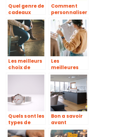
Quel genre de
Comment
cadeaux
personnaliser
offrir pour
un faire part
Noel ?
de bapteme ?
Les meilleurs
Les
choix de
meilleures
chaussures
friperies de
en hiver pour
Paris
se mettre a
notre aise
Quels sont les
Bon a savoir
types de
avant
bracelets de
d’entamer
montre ?
l’amenageme