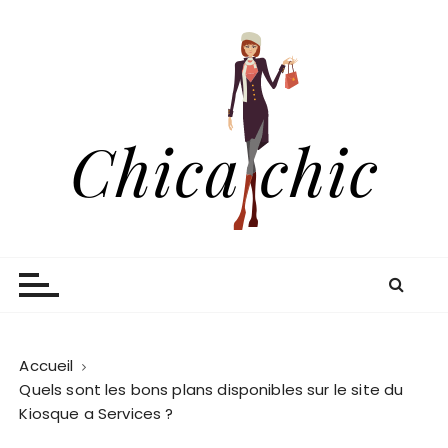
P
a
s
s
e
r
a
u
c
o
Chica chic
Blog shopping et mode
n
t
e
n
u
Accueil
Quels sont les bons plans disponibles sur le site du
Kiosque a Services ?